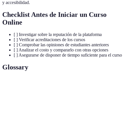
y accesibilidad.
Checklist Antes de Iniciar un Curso
Online
[ ] Investigar sobre la reputación de la plataforma
[ ] Verificar acreditaciones de los cursos
[ ] Comprobar las opiniones de estudiantes anteriores
[ ] Analizar el costo y compararlo con otras opciones
[ ] Asegurarse de disponer de tiempo suficiente para el curso
Glossary
Term
Definition
RA (Realidad
Tecnología que superpone información digital
Aumentada)
sobre el mundo real.
AI (Inteligencia
Tecnología que simula procesos de
Artificial)
inteligencia humana en máquinas.