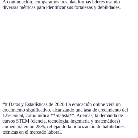
A continuación, comparamos tres plataformas líderes usando
diversas métricas para identificar sus fortalezas y debilidades.
Plataforma
Funcionalidades
Popularidad
Precios
Cursos
Coursera
Alta
Accesible
certificados
Programas de
edX
Alta
Moderado
grado
Cursos
Udemy
Muy alta
Varía
independientes
## Datos y Estadísticas de 2026 La educación online verá un
crecimiento significativo, alcanzando una tasa de crecimiento del
12% anual, como indica **Statista**. Además, la demanda de
cursos STEM (ciencia, tecnología, ingeniería y matemáticas)
aumentará en un 28%, reflejando la priorización de habilidades
técnicas en el mercado laboral.