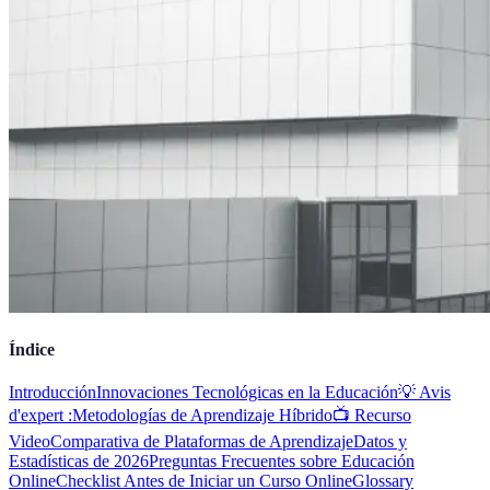
Índice
Introducción
Innovaciones Tecnológicas en la Educación
💡 Avis
d'expert :
Metodologías de Aprendizaje Híbrido
📺 Recurso
Video
Comparativa de Plataformas de Aprendizaje
Datos y
Estadísticas de 2026
Preguntas Frecuentes sobre Educación
Online
Checklist Antes de Iniciar un Curso Online
Glossary