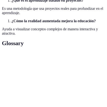
¿Qué es el aprendizaje basado en proyectos?
Es una metodología que usa proyectos reales para profundizar en el
aprendizaje.
¿Cómo la realidad aumentada mejora la educación?
Ayuda a visualizar conceptos complejos de manera interactiva y
atractiva.
Glossary
Termino
Definición
IA
Personalización y automatización en educación
Tecnología que superpone elementos virtuales en el
RA
mundo real
Blockchain
Sistema de registro seguro y distribuido