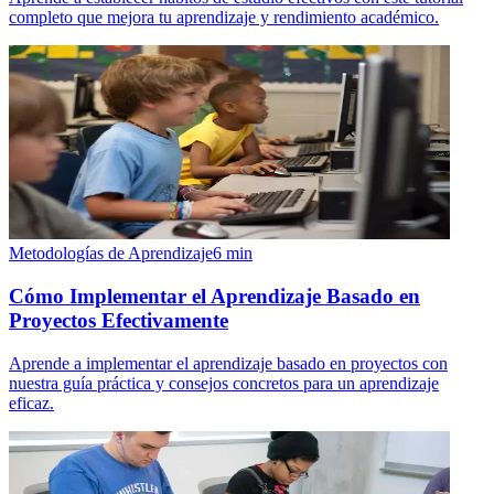
completo que mejora tu aprendizaje y rendimiento académico.
Metodologías de Aprendizaje
6
min
Cómo Implementar el Aprendizaje Basado en
Proyectos Efectivamente
Aprende a implementar el aprendizaje basado en proyectos con
nuestra guía práctica y consejos concretos para un aprendizaje
eficaz.