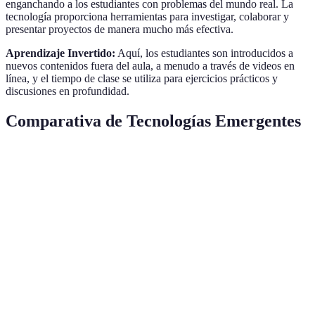
enganchando a los estudiantes con problemas del mundo real. La
tecnología proporciona herramientas para investigar, colaborar y
presentar proyectos de manera mucho más efectiva.
Aprendizaje Invertido:
Aquí, los estudiantes son introducidos a
nuevos contenidos fuera del aula, a menudo a través de videos en
línea, y el tiempo de clase se utiliza para ejercicios prácticos y
discusiones en profundidad.
Comparativa de Tecnologías Emergentes
Tecnología
Educación Infantil
Educación Secundaria
Un
IA
Personalización
Autocorrección
Ev
RA
Visualización
Interactividad
La
Dispositivos
IoT
Seguridad
In
Conectados
Id