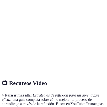
Definición
de
Muy alta
Alta
Media
objetivos
Reflexión
Alta
Media
Alta
material
Aplicación
Alta
Baja
Media
práctica
Evaluación
del
Alta
Media
Alta
Proceso
📺 Recursos Vídeo
>
Para ir más allá:
Estrategias de reflexión para un aprendizaje
eficaz
, una guía completa sobre cómo mejorar tu proceso de
aprendizaje a través de la reflexión. Busca en YouTube: "estrategias