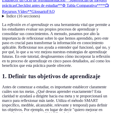
Establecer un ciclo de retroalimentación**
Sugerencias de mejores
prácticas
Checklist antes de estudiar
**⚙️ Tabla Comparativa**
**📺
Recursos Vídeo**
Glossario
FAQ
Índice
(
16
secciones
)
La
reflexión en el aprendizaje
es una herramienta vital que permite a
los estudiantes evaluar sus propios procesos de aprendizaje y
consolidar sus conocimientos. A menudo, pasamos por alto la
importancia de reflexionar sobre lo que hemos aprendido, pero este
paso es crucial para transformar la información en conocimiento
aplicable. Reflexionar nos ayuda a entender qué funcionó, qué no, y
por qué, lo que a su vez mejora nuestras estrategias de aprendizaje
futuras. En este tutorial, desglosaremos cómo incorporar la reflexión
en tu proceso de aprendizaje en cinco pasos detallados, así como los
beneficios que esta práctica puede ofrecerte.
1. Definir tus objetivos de aprendizaje
Antes de comenzar a estudiar, es importante establecer claramente
cuáles son tus metas. ¿Qué deseas aprender exactamente? Esta
claridad te ayudará a dirigirte hacia esa meta y te proporcionará un
marco para reflexionar más tarde. Utiliza el método SMART
(específico, medible, alcanzable, relevante y temporal) para definir
tus objetivos. Por ejemplo, en lugar de decir "quiero mejorar en