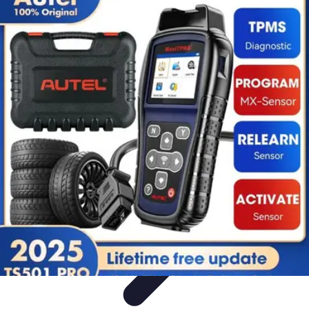
Aprende con Nosotros
Gamificación
Metodologías de Aprendizaje
Técnicas de
Aprendizaje
Estrategias de Aprendizaje
Aprendizaje Activo
Aprende con Nosotros