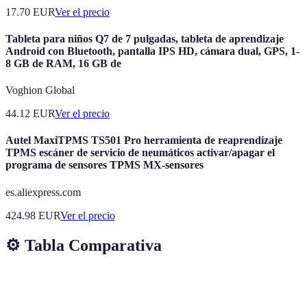
17.70
EUR
Ver el precio
Tableta para niños Q7 de 7 pulgadas, tableta de aprendizaje
Android con Bluetooth, pantalla IPS HD, cámara dual, GPS, 1-
8 GB de RAM, 16 GB de
Voghion Global
44.12
EUR
Ver el precio
Autel MaxiTPMS TS501 Pro herramienta de reaprendizaje
TPMS escáner de servicio de neumáticos activar/apagar el
programa de sensores TPMS MX-sensores
es.aliexpress.com
424.98
EUR
Ver el precio
⚙️ Tabla Comparativa
Fase
Autoevaluación
Evaluación de pares
Retroa