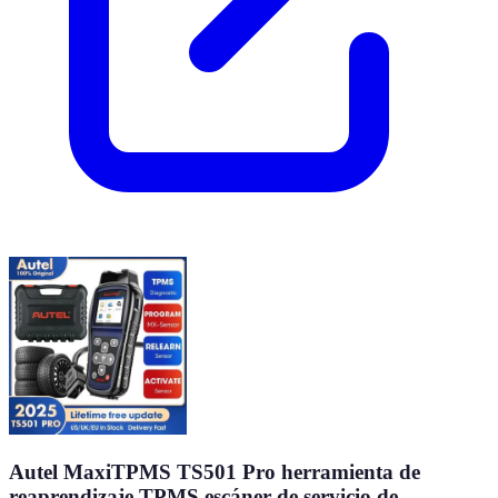
Autel MaxiTPMS TS501 Pro herramienta de
reaprendizaje TPMS escáner de servicio de