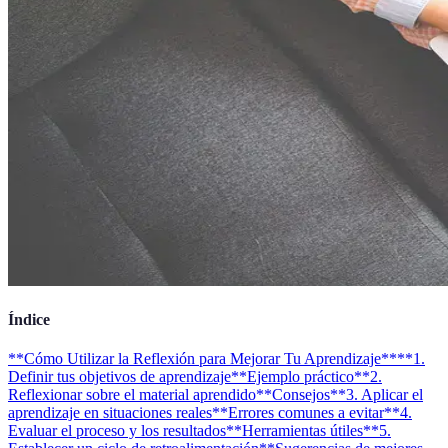
Índice
**Cómo Utilizar la Reflexión para Mejorar Tu Aprendizaje**
**1.
Definir tus objetivos de aprendizaje**
Ejemplo práctico
**2.
Reflexionar sobre el material aprendido**
Consejos
**3. Aplicar el
aprendizaje en situaciones reales**
Errores comunes a evitar
**4.
Evaluar el proceso y los resultados**
Herramientas útiles
**5.