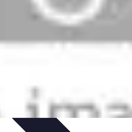
trategias de Aprendizaje
Aprendizaje Activo