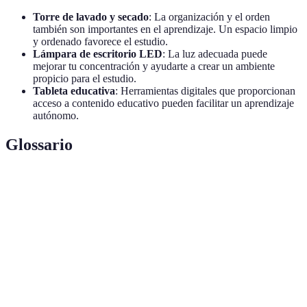
Torre de lavado y secado
: La organización y el orden
también son importantes en el aprendizaje. Un espacio limpio
y ordenado favorece el estudio.
Lámpara de escritorio LED
: La luz adecuada puede
mejorar tu concentración y ayudarte a crear un ambiente
propicio para el estudio.
Tableta educativa
: Herramientas digitales que proporcionan
acceso a contenido educativo pueden facilitar un aprendizaje
autónomo.
Glossario
Terma
Definición
Inteligencia
La capacidad de gestionar las propias emociones
Emocional
y reconocer las de los demás.
Aprendizaje
Método de aprendizaje donde se trabaja en
Colaborativo
grupos para alcanzar objetivos comunes.