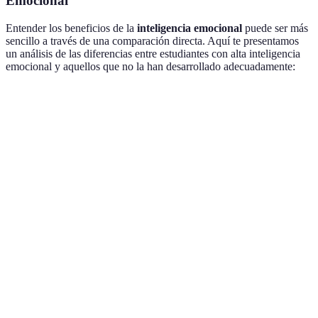
Emocional
Entender los beneficios de la
inteligencia emocional
puede ser más
sencillo a través de una comparación directa. Aquí te presentamos
un análisis de las diferencias entre estudiantes con alta inteligencia
emocional y aquellos que no la han desarrollado adecuadamente:
Característica
Estudiantes con Alta IE
Estudiantes con Baja
Rendimiento
Superior
Inferior
Académico
Gestión del
Efectiva
Ineficaz
Estrés
Relaciones
Positivas
Problemáticas
Interpersonales