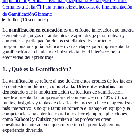
Implementar y Probar
5. Evaluar y Mejorar la Estrategia
6. Errores
Comunes a Evitar
📺 Para ir más lejos:
Check-list de Implementación
de Gamificación
Glossario
Índice
(
10
secciones
)
La
gamificación en educación
es un enfoque innovador que integra
elementos de juegos en ambientes de aprendizaje para motivar y
aumentar la participación de los estudiantes. Este artículo
proporciona una guía práctica en varias etapas para implementar la
gamificación en el aula, maximizando tanto el interés como la
efectividad del aprendizaje.
1. ¿Qué es la Gamificación?
La gamificación se refiere al uso de elementos propios de los juegos
en contextos no lúdicos, como el aula.
Diferentes estudios
han
demostrado que la implementación de técnicas de gamificación
puede aumentar la comprensión del contenido en un 40%. Utilizar
puntos, insignias y tablas de clasificación no solo hace el aprendizaje
más interactivo, sino que también fomenta el trabajo en equipo y la
competencia sana entre los estudiantes. Por ejemplo, aplicaciones
como
Kahoot!
y
Quizizz
permiten a los profesores crear
cuestionarios interactivos que convierten el aprendizaje en una
experiencia divertida.