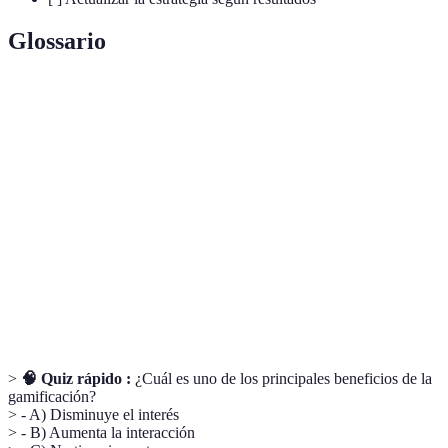
Glossario
Terme
Définition
Uso de elementos de juego en contextos no
Gamificación
lúdicos para mejorar la motivación.
Herramientas digitales que apoyan la gamificación
Plataformas
en educación.
Proceso de medir el impacto y la efectividad de la
Evaluación
gamificación en el aula.
>
🧠 Quiz rápido :
¿Cuál es uno de los principales beneficios de la
gamificación?
> - A) Disminuye el interés
> - B) Aumenta la interacción