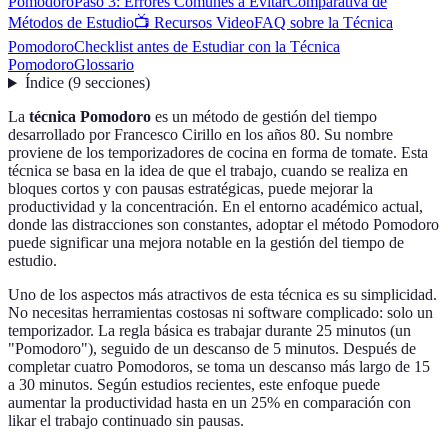
Pomodoro
Paso 3: Errores Comunes a Evitar
Comparativa de
Métodos de Estudio
📺 Recursos Video
FAQ sobre la Técnica
Pomodoro
Checklist antes de Estudiar con la Técnica
Pomodoro
Glossario
Índice
(
9
secciones
)
La
técnica Pomodoro
es un método de gestión del tiempo
desarrollado por Francesco Cirillo en los años 80. Su nombre
proviene de los temporizadores de cocina en forma de tomate. Esta
técnica se basa en la idea de que el trabajo, cuando se realiza en
bloques cortos y con pausas estratégicas, puede mejorar la
productividad y la concentración. En el entorno académico actual,
donde las distracciones son constantes, adoptar el método Pomodoro
puede significar una mejora notable en la gestión del tiempo de
estudio.
Uno de los aspectos más atractivos de esta técnica es su simplicidad.
No necesitas herramientas costosas ni software complicado: solo un
temporizador. La regla básica es trabajar durante 25 minutos (un
"Pomodoro"), seguido de un descanso de 5 minutos. Después de
completar cuatro Pomodoros, se toma un descanso más largo de 15
a 30 minutos. Según estudios recientes, este enfoque puede
aumentar la productividad hasta en un 25% en comparación con
likar el trabajo continuado sin pausas.