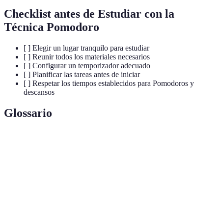
Checklist antes de Estudiar con la
Técnica Pomodoro
[ ] Elegir un lugar tranquilo para estudiar
[ ] Reunir todos los materiales necesarios
[ ] Configurar un temporizador adecuado
[ ] Planificar las tareas antes de iniciar
[ ] Respetar los tiempos establecidos para Pomodoros y
descansos
Glossario
Terme
Définition
Un bloque de tiempo de 25 minutos dedicado a
Pomodoro
una tarea.
Tiempo de 5 minutos después de un Pomodoro
Descanso
para relajarse.