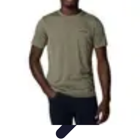
Aprende con Nosotros
Gamificación
Metodologías de Aprendizaje
Técnicas de
Aprendizaje
Estrategias de Aprendizaje
Aprendizaje Activo
Aprende con Nosotros