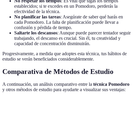
No respetar los tiempos
: Es vital que sigas los tiempos
establecidos; si te excedes en un Pomodoro, perderás la
efectividad de la técnica.
No planificar las tareas
: Asegúrate de saber qué harás en
cada Pomodoro. La falta de planificación puede llevar a
confusión y pérdida de tiempo.
Saltarte los descansos
: Aunque puede parecer tentador seguir
trabajando, el descanso es crucial. Sin él, tu creatividad y
capacidad de concentración disminuirán.
Progresivamente, a medida que adoptes esta técnica, tus hábitos de
estudio se verán beneficiados considerablemente.
Comparativa de Métodos de Estudio
A continuación, un análisis comparativo entre la
técnica Pomodoro
y otros métodos de estudio para ayudarte a visualizar sus ventajas:
Método
Enfoque
Ventajas
Desventajas
Mejora la
Requiere
Técnica
Intervalos
concentración y
disciplina en
Pomodoro
de tiempo
previene el