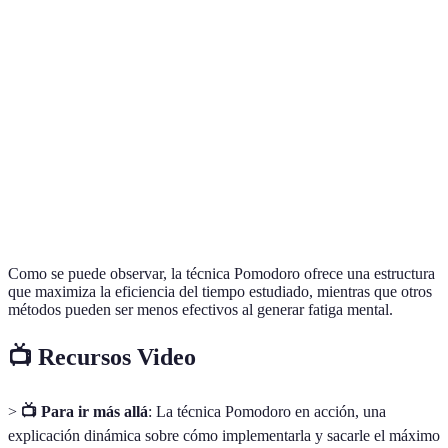
tiempos
agotamiento
Agotamiento
Estudio
Sin
Progreso rápido
mental y
Continuo
descansos
en tareas largas
falta de
enfoque
Método
Explicación
Mejora la
Más tiempo
de
de
comprensión
requerido en
Feynman
conceptos
profunda
preparación
Como se puede observar, la técnica Pomodoro ofrece una estructura
que maximiza la eficiencia del tiempo estudiado, mientras que otros
métodos pueden ser menos efectivos al generar fatiga mental.
📺 Recursos Video
>
📺 Para ir más allá
: La técnica Pomodoro en acción, una
explicación dinámica sobre cómo implementarla y sacarle el máximo