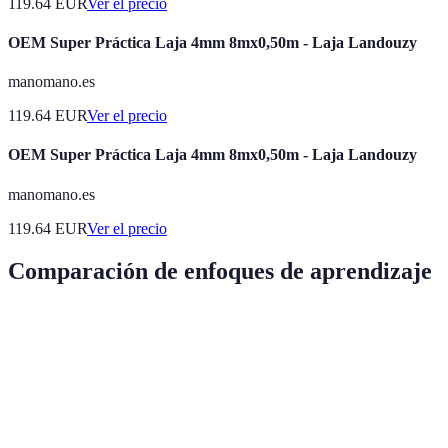
119.64
EUR
Ver el precio
OEM Super Práctica Laja 4mm 8mx0,50m - Laja Landouzy
manomano.es
119.64
EUR
Ver el precio
OEM Super Práctica Laja 4mm 8mx0,50m - Laja Landouzy
manomano.es
119.64
EUR
Ver el precio
Comparación de enfoques de aprendizaje
Tipo de práctica
Enfoque
Ventajas
Desventajas
Poco
Repetición
efectivo
Práctica
sin
Sencillez
para
tradicional
objetivos
mejorar