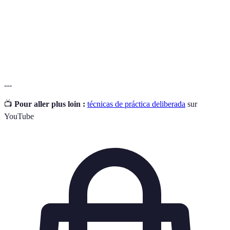
Metas SMART
Específicos, Medibles, Alcanzables,
Relevantes y limitados en el Tiempo.
Información que es proporcionada para
Retroalimentación
ayudar a mejorar una habilidad o actividad.
---
📺
Pour aller plus loin :
técnicas de práctica deliberada
sur
YouTube