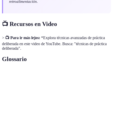
retroalimentación.
📺 Recursos en Video
>
📺 Para ir más lejos:
*Explora técnicas avanzadas de práctica
deliberada en este video de YouTube. Busca: "técnicas de práctica
deliberada".
Glossario
Terme
Définition
Método de aprendizaje enfocado en mejorar
Práctica
habilidades específicas mediante la
Deliberada
repetición y la retroalimentación.
Acrónimo que se refiere a objetivos