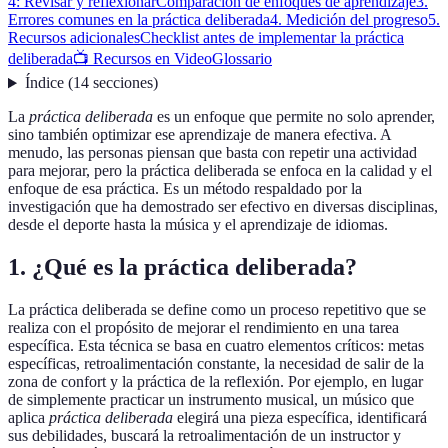
4: Revisar y reflexionar
Comparación de enfoques de aprendizaje
3.
Errores comunes en la práctica deliberada
4. Medición del progreso
5.
Recursos adicionales
Checklist antes de implementar la práctica
deliberada
📺 Recursos en Video
Glossario
Índice
(
14
secciones
)
La
práctica deliberada
es un enfoque que permite no solo aprender,
sino también optimizar ese aprendizaje de manera efectiva. A
menudo, las personas piensan que basta con repetir una actividad
para mejorar, pero la práctica deliberada se enfoca en la calidad y el
enfoque de esa práctica. Es un método respaldado por la
investigación que ha demostrado ser efectivo en diversas disciplinas,
desde el deporte hasta la música y el aprendizaje de idiomas.
1. ¿Qué es la práctica deliberada?
La práctica deliberada se define como un proceso repetitivo que se
realiza con el propósito de mejorar el rendimiento en una tarea
específica. Esta técnica se basa en cuatro elementos críticos: metas
específicas, retroalimentación constante, la necesidad de salir de la
zona de confort y la práctica de la reflexión. Por ejemplo, en lugar
de simplemente practicar un instrumento musical, un músico que
aplica
práctica deliberada
elegirá una pieza específica, identificará
sus debilidades, buscará la retroalimentación de un instructor y