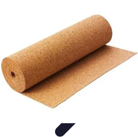
Aprende con Nosotros
Gamificación
Metodologías de Aprendizaje
Técnicas de
Aprendizaje
Estrategias de Aprendizaje
Aprendizaje Activo
Aprende con Nosotros