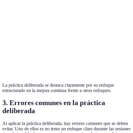
habilidades
Requiere
Enfoque en
Alta
Práctica
más
mejoras
efectividad,
deliberada
esfuerzo y
específicas
feedback
tiempo
Falta de
Aprendizaje
Autoestudio
Flexibilidad
dirección
autodidacta
específica
La práctica deliberada se destaca claramente por su enfoque
estructurado en la mejora continua frente a otros enfoques.
3. Errores comunes en la práctica
deliberada
Al aplicar la práctica deliberada, hay errores comunes que se deben
evitar. Uno de ellos es no tener un enfoque claro durante las sesiones