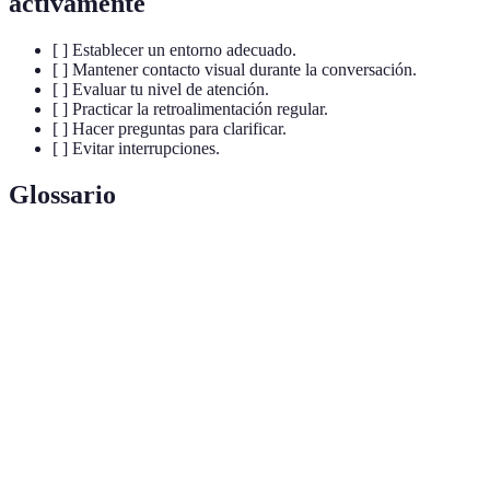
activamente
[ ] Establecer un entorno adecuado.
[ ] Mantener contacto visual durante la conversación.
[ ] Evaluar tu nivel de atención.
[ ] Practicar la retroalimentación regular.
[ ] Hacer preguntas para clarificar.
[ ] Evitar interrupciones.
Glossario
Terme
Définition
Escucha
Proceso de escuchar con la intención de entender
Activa
completamente el mensaje del hablante.
Información de retroalimentación que se da para
Feedback
mejorar la comunicación entre dos o más personas.
Capacidad de comprender y compartir los
Empatía
sentimientos de otro, fundamental en la escucha