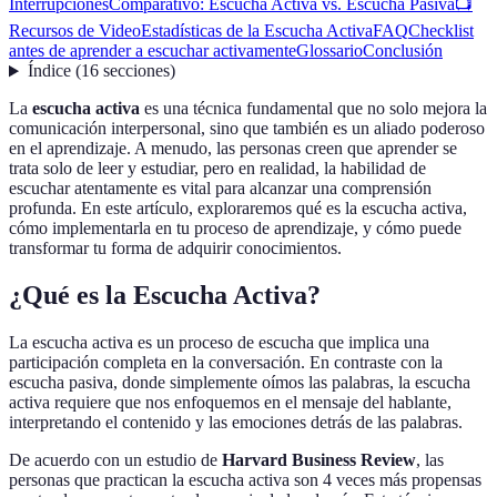
Interrupciones
Comparativo: Escucha Activa vs. Escucha Pasiva
📺
Recursos de Video
Estadísticas de la Escucha Activa
FAQ
Checklist
antes de aprender a escuchar activamente
Glossario
Conclusión
Índice
(
16
secciones
)
La
escucha activa
es una técnica fundamental que no solo mejora la
comunicación interpersonal, sino que también es un aliado poderoso
en el aprendizaje. A menudo, las personas creen que aprender se
trata solo de leer y estudiar, pero en realidad, la habilidad de
escuchar atentamente es vital para alcanzar una comprensión
profunda. En este artículo, exploraremos qué es la escucha activa,
cómo implementarla en tu proceso de aprendizaje, y cómo puede
transformar tu forma de adquirir conocimientos.
¿Qué es la Escucha Activa?
La escucha activa es un proceso de escucha que implica una
participación completa en la conversación. En contraste con la
escucha pasiva, donde simplemente oímos las palabras, la escucha
activa requiere que nos enfoquemos en el mensaje del hablante,
interpretando el contenido y las emociones detrás de las palabras.
De acuerdo con un estudio de
Harvard Business Review
, las
personas que practican la escucha activa son 4 veces más propensas