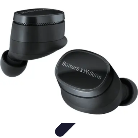
Aprende con Nosotros
Gamificación
Metodologías de Aprendizaje
Técnicas de
Aprendizaje
Estrategias de Aprendizaje
Aprendizaje Activo
Aprende con Nosotros