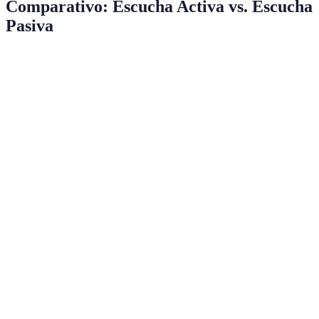
Comparativo: Escucha Activa vs. Escucha
Pasiva
Criterio
Escucha Activa
Escucha Pasiva
Resultado
Mejora la
Atención
Alta
Baja
comprensión
y retención
Fomenta el
diálogo y el
Interacción
Alta
Nula
aprendizaje
significativo
Aumenta la
Claridad
Alta
Baja
claridad en la
comunicación
Genera