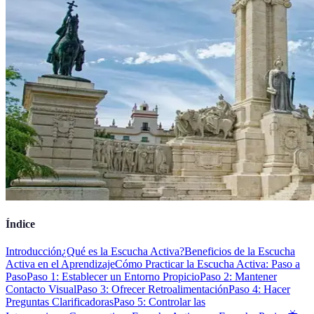
Índice
Introducción
¿Qué es la Escucha Activa?
Beneficios de la Escucha
Activa en el Aprendizaje
Cómo Practicar la Escucha Activa: Paso a
Paso
Paso 1: Establecer un Entorno Propicio
Paso 2: Mantener
Contacto Visual
Paso 3: Ofrecer Retroalimentación
Paso 4: Hacer
Preguntas Clarificadoras
Paso 5: Controlar las