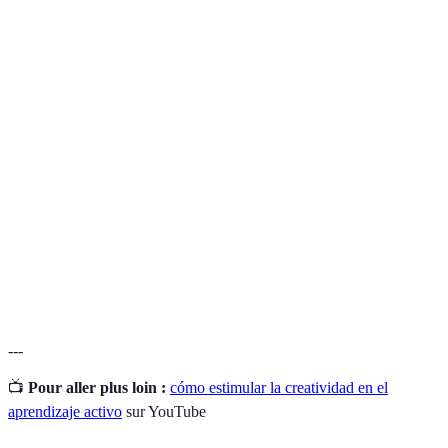
Terme
Définition
Capacidad de generar ideas originales y soluciones
Creatividad
innovadoras.
Método educativo en el que los estudiantes
Aprendizaje
participan activamente en su propio proceso de
Activo
aprendizaje.
Proceso de evaluar el aprendizaje de los estudiantes
Evaluación
durante su desarrollo para mejorar la enseñanza y
Formativa
el aprendizaje.
---
📺
Pour aller plus loin :
cómo estimular la creatividad en el
aprendizaje activo
sur YouTube