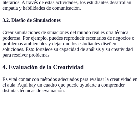
literarios. A través de estas actividades, los estudiantes desarrollan
empatía y habilidades de comunicación.
3.2. Diseño de Simulaciones
Crear simulaciones de situaciones del mundo real es otra técnica
poderosa. Por ejemplo, puedes reproducir escenarios de negocios o
problemas ambientales y dejar que los estudiantes diseñen
soluciones. Esto fortalece su capacidad de análisis y su creatividad
para resolver problemas.
4. Evaluación de la Creatividad
Es vital contar con métodos adecuados para evaluar la creatividad en
el aula. Aquí hay un cuadro que puede ayudarte a comprender
distintas técnicas de evaluación:
Método de Evaluación
Descripción
Ventajas
Des
Evaluar a través
de la observación
Proporciona
Pue
Observación
directa de los
contexto
sub