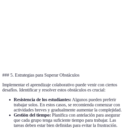
Desarrollo
Comunicación y Trabajo
de
Crítico
Equipo
Habilidades
Interacción
entre
Baja
Muy alta
Estudiantes
Efecto en el
Personalizado
Aumenta la Retención
Aprendizaje
### 5. Estrategias para Superar Obstáculos
Implementar el aprendizaje colaborativo puede venir con ciertos
desafíos. Identificar y resolver estos obstáculos es crucial:
Resistencia de los estudiantes:
Algunos pueden preferir
trabajar solos. En estos casos, se recomienda comenzar con
actividades breves y gradualmente aumentar la complejidad.
Gestión del tiempo:
Planifica con antelación para asegurar
que cada grupo tenga suficiente tiempo para trabajar. Las
tareas deben estar bien definidas para evitar la frustración.