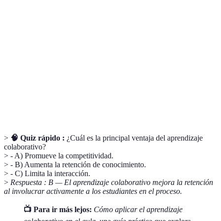
Terme
Définition
Aprendizaje
Método pedagógico donde estudiantes trabajan
Colaborativo
juntos para aprender y resolver problemas.
Proceso mediante el cual los estudiantes evalúan
Autoevaluación
su propio trabajo y progreso.
Evaluación mutua entre estudiantes para
Co-evaluación
proporcionar feedback y mejorar el aprendizaje.
>
🧠 Quiz rápido :
¿Cuál es la principal ventaja del aprendizaje
colaborativo?
> - A) Promueve la competitividad.
> - B) Aumenta la retención de conocimiento.
> - C) Limita la interacción.
>
Respuesta : B — El aprendizaje colaborativo mejora la retención
al involucrar activamente a los estudiantes en el proceso.
📺 Para ir más lejos:
Cómo aplicar el aprendizaje