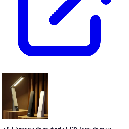
lyfs Lámpara de escritorio LED, luces de mesa