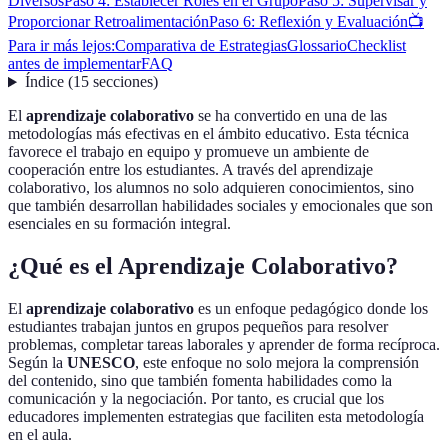
Diversos
Paso 4: Establecer Roles en el Grupo
Paso 5: Supervisar y
Proporcionar Retroalimentación
Paso 6: Reflexión y Evaluación
📺
Para ir más lejos:
Comparativa de Estrategias
Glossario
Checklist
antes de implementar
FAQ
Índice
(
15
secciones
)
El
aprendizaje colaborativo
se ha convertido en una de las
metodologías más efectivas en el ámbito educativo. Esta técnica
favorece el trabajo en equipo y promueve un ambiente de
cooperación entre los estudiantes. A través del aprendizaje
colaborativo, los alumnos no solo adquieren conocimientos, sino
que también desarrollan habilidades sociales y emocionales que son
esenciales en su formación integral.
¿Qué es el Aprendizaje Colaborativo?
El
aprendizaje colaborativo
es un enfoque pedagógico donde los
estudiantes trabajan juntos en grupos pequeños para resolver
problemas, completar tareas laborales y aprender de forma recíproca.
Según la
UNESCO
, este enfoque no solo mejora la comprensión
del contenido, sino que también fomenta habilidades como la
comunicación y la negociación. Por tanto, es crucial que los
educadores implementen estrategias que faciliten esta metodología
en el aula.