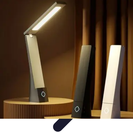
Aprende con Nosotros
Gamificación
Metodologías de Aprendizaje
Técnicas de
Aprendizaje
Estrategias de Aprendizaje
Aprendizaje Activo
Aprende con Nosotros