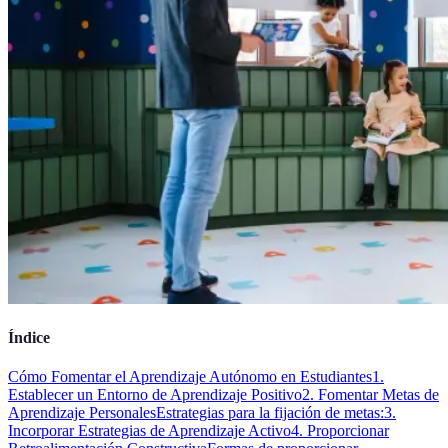
Índice
Cómo Fomentar el Aprendizaje Autónomo en Estudiantes
1.
Establecer un Entorno de Aprendizaje Positivo
2. Fomentar Metas de
Aprendizaje Personales
Estrategias para la fijación de metas:
3.
Incorporar Estrategias de Aprendizaje Activo
4. Proporcionar