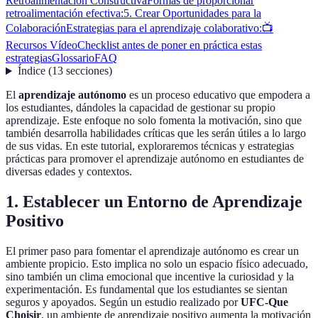
Retroalimentación Constructiva
Formas de proporcionar
retroalimentación efectiva:
5. Crear Oportunidades para la
Colaboración
Estrategias para el aprendizaje colaborativo:
📺
Recursos Vídeo
Checklist antes de poner en práctica estas
estrategias
Glossario
FAQ
Índice
(
13
secciones
)
El
aprendizaje autónomo
es un proceso educativo que empodera a
los estudiantes, dándoles la capacidad de gestionar su propio
aprendizaje. Este enfoque no solo fomenta la motivación, sino que
también desarrolla habilidades críticas que les serán útiles a lo largo
de sus vidas. En este tutorial, exploraremos técnicas y estrategias
prácticas para promover el aprendizaje autónomo en estudiantes de
diversas edades y contextos.
1. Establecer un Entorno de Aprendizaje
Positivo
El primer paso para fomentar el aprendizaje autónomo es crear un
ambiente propicio. Esto implica no solo un espacio físico adecuado,
sino también un clima emocional que incentive la curiosidad y la
experimentación. Es fundamental que los estudiantes se sientan
seguros y apoyados. Según un estudio realizado por
UFC-Que
Choisir
, un ambiente de aprendizaje positivo aumenta la motivación