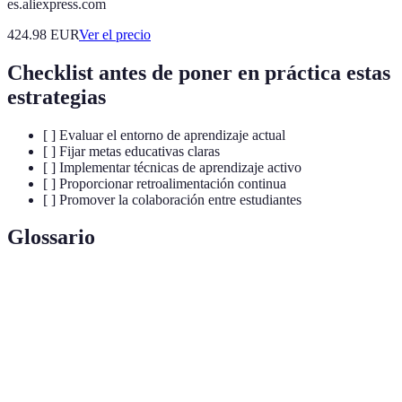
es.aliexpress.com
424.98
EUR
Ver el precio
Checklist antes de poner en práctica estas
estrategias
[ ] Evaluar el entorno de aprendizaje actual
[ ] Fijar metas educativas claras
[ ] Implementar técnicas de aprendizaje activo
[ ] Proporcionar retroalimentación continua
[ ] Promover la colaboración entre estudiantes
Glossario
Terme
Définition
Aprendizaje
Proceso en el cual los estudiantes toman la
Autónomo
iniciativa en su propio aprendizaje.
Criterios que guían la fijación de objetivos: