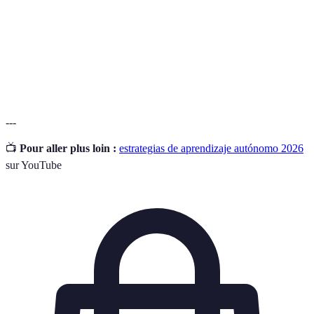
Metas
Específicos, Medibles, Alcanzables, Relevantes,
SMART
Temporales.
Aprendizaje
Enfoque pedagógico que involucra a los estudiantes
Activo
activamente en el proceso de aprendizaje.
---
📺
Pour aller plus loin :
estrategias de aprendizaje autónomo 2026
sur YouTube