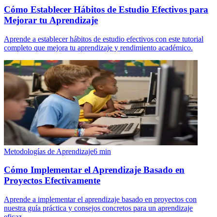
Cómo Establecer Hábitos de Estudio Efectivos para
Mejorar tu Aprendizaje
Aprende a establecer hábitos de estudio efectivos con este tutorial
completo que mejora tu aprendizaje y rendimiento académico.
Metodologías de Aprendizaje
6
min
Cómo Implementar el Aprendizaje Basado en
Proyectos Efectivamente
Aprende a implementar el aprendizaje basado en proyectos con
nuestra guía práctica y consejos concretos para un aprendizaje
eficaz.