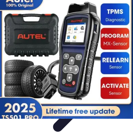
Aprende con Nosotros
Gamificación
Metodologías de Aprendizaje
Técnicas de
Aprendizaje
Estrategias de Aprendizaje
Aprendizaje Activo
Aprende con Nosotros