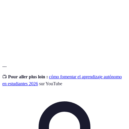
Un método para establecer objetivos específicos,
Metas
medibles, alcanzables, relevantes y con un tiempo
SMART
determinado.
Tecnologías de la Información y la Comunicación,
TIC
herramientas digitales que facilitan el acceso al
conocimiento.
---
📺
Pour aller plus loin :
cómo fomentar el aprendizaje autónomo
en estudiantes 2026
sur YouTube