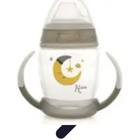
Aprende con Nosotros
Gamificación
Metodologías de Aprendizaje
Técnicas de
Aprendizaje
Estrategias de Aprendizaje
Aprendizaje Activo
Aprende con Nosotros