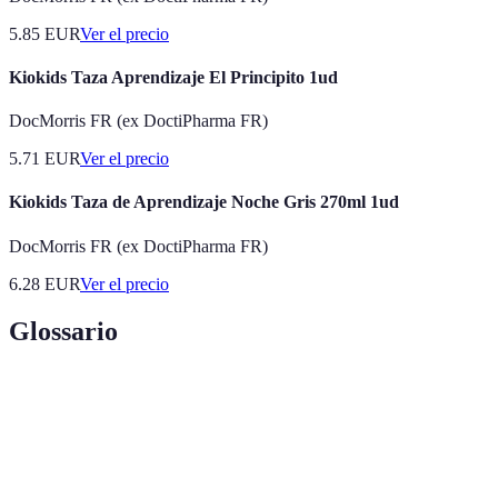
5.85
EUR
Ver el precio
Kiokids Taza Aprendizaje El Principito 1ud
DocMorris FR (ex DoctiPharma FR)
5.71
EUR
Ver el precio
Kiokids Taza de Aprendizaje Noche Gris 270ml 1ud
DocMorris FR (ex DoctiPharma FR)
6.28
EUR
Ver el precio
Glossario
Terme
Définition
Aprendizaje
Capacidad del estudiante de dirigir su propio
Autónomo
proceso de aprendizaje.