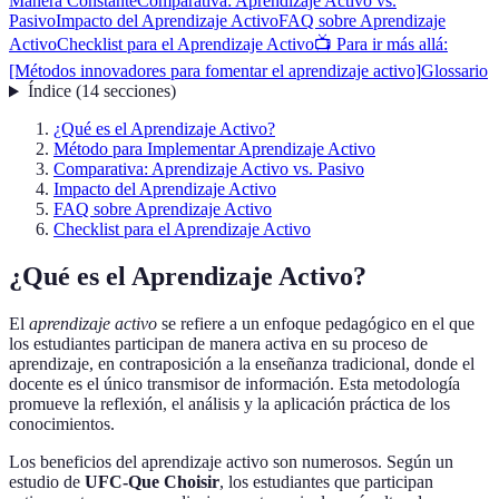
Manera Constante
Comparativa: Aprendizaje Activo vs.
Pasivo
Impacto del Aprendizaje Activo
FAQ sobre Aprendizaje
Activo
Checklist para el Aprendizaje Activo
📺 Para ir más allá:
[Métodos innovadores para fomentar el aprendizaje activo]
Glossario
Índice
(
14
secciones
)
¿Qué es el Aprendizaje Activo?
Método para Implementar Aprendizaje Activo
Comparativa: Aprendizaje Activo vs. Pasivo
Impacto del Aprendizaje Activo
FAQ sobre Aprendizaje Activo
Checklist para el Aprendizaje Activo
¿Qué es el Aprendizaje Activo?
El
aprendizaje activo
se refiere a un enfoque pedagógico en el que
los estudiantes participan de manera activa en su proceso de
aprendizaje, en contraposición a la enseñanza tradicional, donde el
docente es el único transmisor de información. Esta metodología
promueve la reflexión, el análisis y la aplicación práctica de los
conocimientos.
Los beneficios del aprendizaje activo son numerosos. Según un
estudio de
UFC-Que Choisir
, los estudiantes que participan