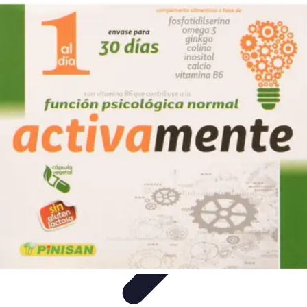
Aprende con Nosotros
Gamificación
Metodologías de Aprendizaje
Técnicas de
Aprendizaje
Estrategias de Aprendizaje
Aprendizaje Activo
Aprende con Nosotros