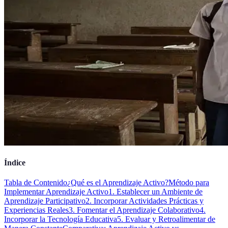
Índice
Tabla de Contenido
¿Qué es el Aprendizaje Activo?
Método para
Implementar Aprendizaje Activo
1. Establecer un Ambiente de
Aprendizaje Participativo
2. Incorporar Actividades Prácticas y
Experiencias Reales
3. Fomentar el Aprendizaje Colaborativo
4.
Incorporar la Tecnología Educativa
5. Evaluar y Retroalimentar de