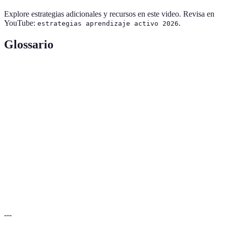
Explore estrategias adicionales y recursos en este video. Revisa en
YouTube:
.
estrategias aprendizaje activo 2026
Glossario
Terme
Définition
Aprendizaje
Enfoque pedagógico que implica la participación
Activo
activa del estudiante en su proceso de aprendizaje.
Uso de elementos de juego en contextos
Gamificación
educativos para aumentar la motivación.
Trabajo conjunto entre estudiantes para alcanzar
Colaboración
un objetivo común.
---