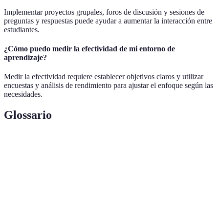
Implementar proyectos grupales, foros de discusión y sesiones de
preguntas y respuestas puede ayudar a aumentar la interacción entre
estudiantes.
¿Cómo puedo medir la efectividad de mi entorno de
aprendizaje?
Medir la efectividad requiere establecer objetivos claros y utilizar
encuestas y análisis de rendimiento para ajustar el enfoque según las
necesidades.
Glossario
Terme
Définition
Entorno de
Espacio educativo digital que facilita el
Aprendizaje Virtual
aprendizaje interactivo.
Herramienta tecnológica que gestiona el
Plataforma LMS
aprendizaje en línea.