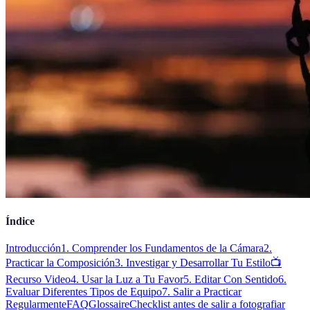
Índice
Introducción
1. Comprender los Fundamentos de la Cámara
2.
Practicar la Composición
3. Investigar y Desarrollar Tu Estilo
📺
Recurso Video
4. Usar la Luz a Tu Favor
5. Editar Con Sentido
6.
Evaluar Diferentes Tipos de Equipo
7. Salir a Practicar
Regularmente
FAQ
Glossaire
Checklist antes de salir a fotografiar