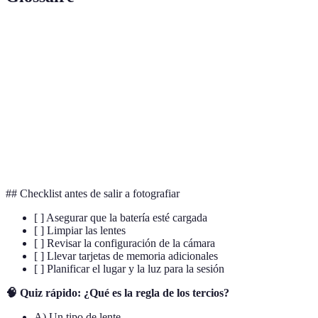
Terme
Définition
La abertura del lente que afecta la cantidad de luz
Apertura
que entra
ISO
Sensibilidad del sensor a la luz
Obturador
Dispositivo que determina la duración de exposición
## Checklist antes de salir a fotografiar
[ ] Asegurar que la batería esté cargada
[ ] Limpiar las lentes
[ ] Revisar la configuración de la cámara
[ ] Llevar tarjetas de memoria adicionales
[ ] Planificar el lugar y la luz para la sesión
🧠 Quiz rápido: ¿Qué es la regla de los tercios?
A) Un tipo de lente