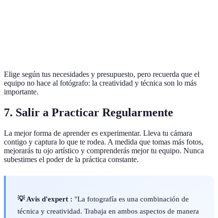
Apertura
F/1.8
F/4
F/2.8
F/4
Peso
Ligero
Pesado
Ligero
Pe
Precio
Económico
Costoso
Moderado
Al
Elige según tus necesidades y presupuesto, pero recuerda que el
equipo no hace al fotógrafo: la creatividad y técnica son lo más
importante.
7. Salir a Practicar Regularmente
La mejor forma de aprender es experimentar. Lleva tu cámara
contigo y captura lo que te rodea. A medida que tomas más fotos,
mejorarás tu ojo artístico y comprenderás mejor tu equipo. Nunca
subestimes el poder de la práctica constante.
💡 Avis d'expert :
"La fotografía es una combinación de
técnica y creatividad. Trabaja en ambos aspectos de manera