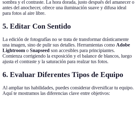
sombra y el contraste. La hora dorada, justo después del amanecer o
antes del anochecer, ofrece una iluminación suave y difusa ideal
para fotos al aire libre.
5. Editar Con Sentido
La edición de fotografías no se trata de transformar drásticamente
una imagen, sino de pulir sus detalles. Herramientas como
Adobe
Lightroom
o
Snapseed
son accesibles para principiantes.
Comienza corrigiendo la exposición y el balance de blancos, luego
ajusta el contraste y la saturación para realzar tus fotos.
6. Evaluar Diferentes Tipos de Equipo
Al ampliar tus habilidades, puedes considerar diversificar tu equipo.
Aquí te mostramos las diferencias clave entre objetivos:
Característica
Lente Fija
Zoom
Gran Angular
Te
Versatilidad
Baja
Alta
Media
Ba