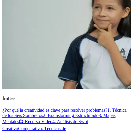
Índice
¿Por qué la creatividad es clave para resolver problemas?
1. Técnica
de los Seis Sombreros
2. Brainstorming Estructurado
3. Mapas
Mentales
📺 Recurso Video
4. Análisis de Swot
Creativo
Comparativa: Técnicas de