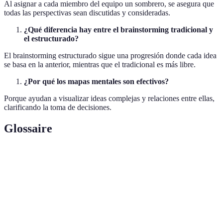
Al asignar a cada miembro del equipo un sombrero, se asegura que
todas las perspectivas sean discutidas y consideradas.
¿Qué diferencia hay entre el brainstorming tradicional y
el estructurado?
El brainstorming estructurado sigue una progresión donde cada idea
se basa en la anterior, mientras que el tradicional es más libre.
¿Por qué los mapas mentales son efectivos?
Porque ayudan a visualizar ideas complejas y relaciones entre ellas,
clarificando la toma de decisiones.
Glossaire
Terme
Définition
Proceso de imaginar formas nuevas y únicas de
Creatividad
resolver problemas.
Sombrero
Perspectiva de juicio crítico y prudencia en la