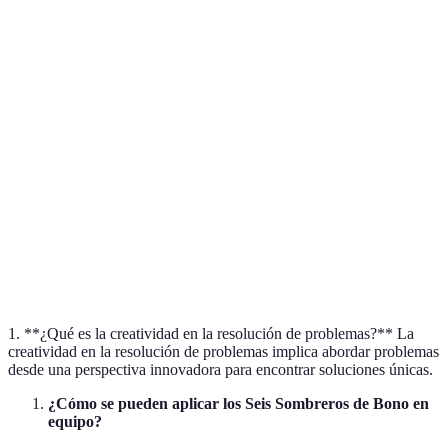
Seis
Media
Alta
Activa
Sombreros
Brainstorming
Baja
Moderada
Progresivo
Estructurado
Mapas
Baja
Alta
Visual
Mentales
Análisis
DAFO
Alta
Alta
Estratégico
Creativo
1. **¿Qué es la creatividad en la resolución de problemas?** La
creatividad en la resolución de problemas implica abordar problemas
desde una perspectiva innovadora para encontrar soluciones únicas.
¿Cómo se pueden aplicar los Seis Sombreros de Bono en
equipo?